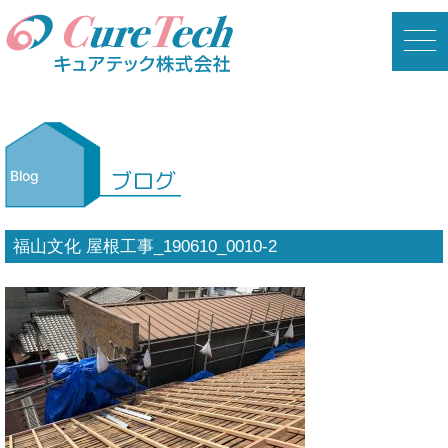
toggl
ブログ
Blog
福山文化 屋根工事_190610_0010-2