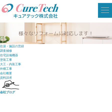
toggl
様々なリフォームに対応します！
住居・施設の営繕
調査補修
住宅設備機器
塗装工事
大工・内装工事
外構工事
会社概要
資料請求
会社ブログ